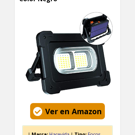
Ver en Amazon
|
Marca:
Hacevida
|
Tipo:
Focos