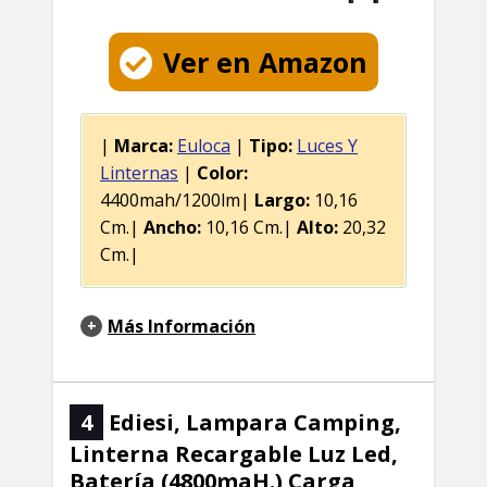
Ver en Amazon
|
Marca:
Euloca
|
Tipo:
Luces Y
Linternas
|
Color:
4400mah/1200lm|
Largo:
10,16
Cm.|
Ancho:
10,16 Cm.|
Alto:
20,32
Cm.|
Más Información
4
Ediesi, Lampara Camping,
Linterna Recargable Luz Led,
Batería (4800maH.) Carga