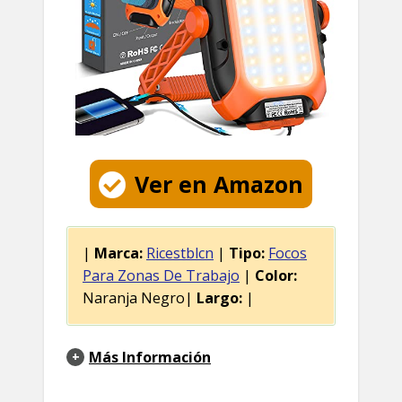
Ver en Amazon
|
Marca:
Ricestblcn
|
Tipo:
Focos
Para Zonas De Trabajo
|
Color:
Naranja Negro|
Largo:
|
Más Información