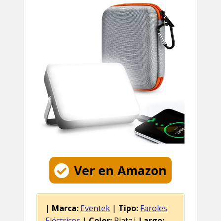
Ver en Amazon
|
Marca:
Eventek
|
Tipo:
Faroles
Eléctricos
|
Color:
Plata|
Largo: