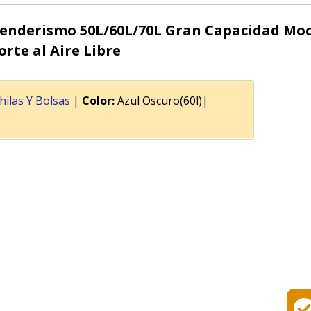
Senderismo 50L/60L/70L Gran Capacidad Mo
te al Aire Libre
ilas Y Bolsas
|
Color:
Azul Oscuro(60l)|