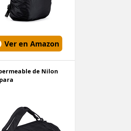
Ver en Amazon
mpermeable de Nilon
 para