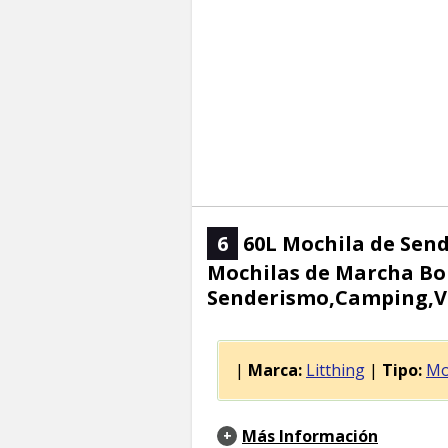
6
60L Mochila de Send
Mochilas de Marcha Bo
Senderismo,Camping,Via
|
Marca:
Litthing
|
Tipo:
Mo
Más Información