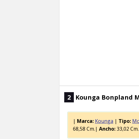
2
Kounga Bonpland Moc
|
Marca:
Kounga
|
Tipo:
Mo
68,58 Cm.|
Ancho:
33,02 Cm