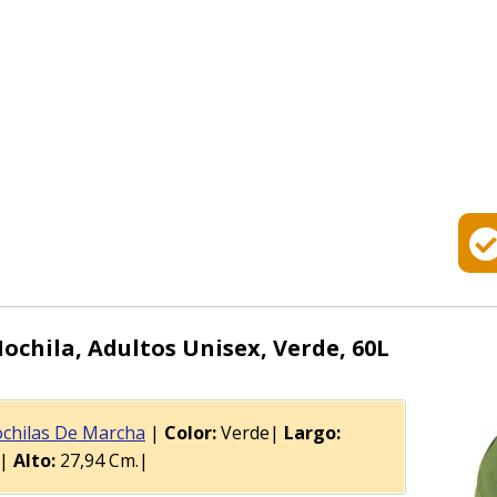
hila, Adultos Unisex, Verde, 60L
chilas De Marcha
|
Color:
Verde|
Largo:
.|
Alto:
27,94 Cm.|