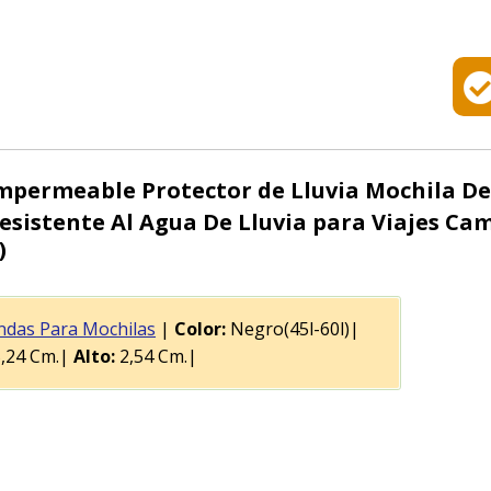
permeable Protector de Lluvia Mochila De
esistente Al Agua De Lluvia para Viajes C
)
ndas Para Mochilas
|
Color:
Negro(45l-60l)|
,24 Cm.|
Alto:
2,54 Cm.|