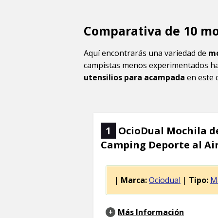
Comparativa de 10 mo
Aquí encontrarás una variedad de
mo
campistas menos experimentados ha
utensilios para acampada
en este 
1
OcioDual Mochila d
Camping Deporte al Ai
|
Marca:
Ociodual
|
Tipo:
M
Más Información