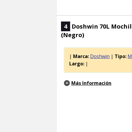
4
Doshwin 70L Mochil
(Negro)
|
Marca:
Doshwin
|
Tipo:
M
Largo:
|
Más Información