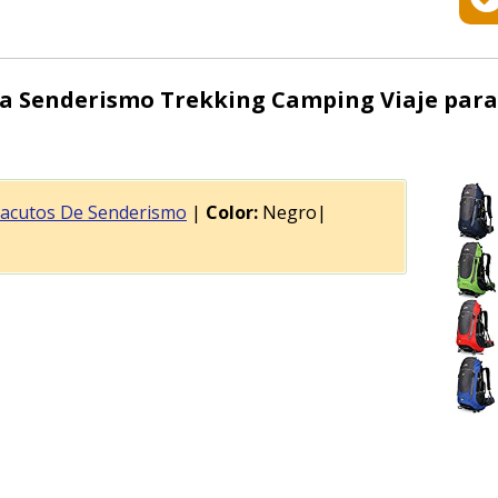
a Senderismo Trekking Camping Viaje par
acutos De Senderismo
|
Color:
Negro|