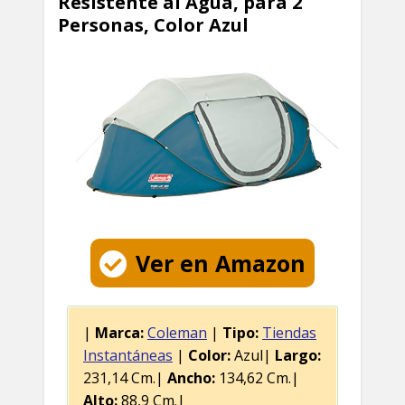
Resistente al Agua, para 2
Personas, Color Azul
Ver en Amazon
|
Marca:
Coleman
|
Tipo:
Tiendas
Instantáneas
|
Color:
Azul|
Largo:
231,14 Cm.|
Ancho:
134,62 Cm.|
Alto:
88,9 Cm.|