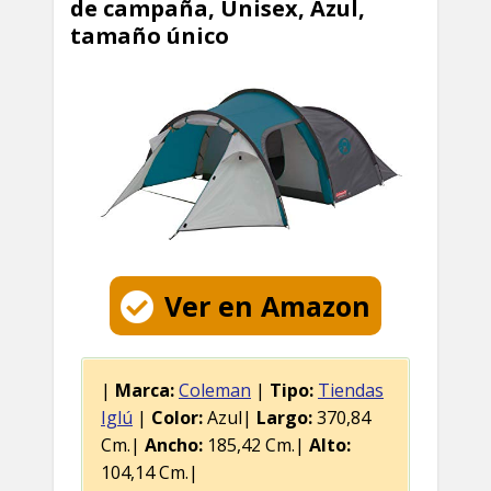
de campaña, Unisex, Azul,
tamaño único
Ver en Amazon
|
Marca:
Coleman
|
Tipo:
Tiendas
Iglú
|
Color:
Azul|
Largo:
370,84
Cm.|
Ancho:
185,42 Cm.|
Alto:
104,14 Cm.|