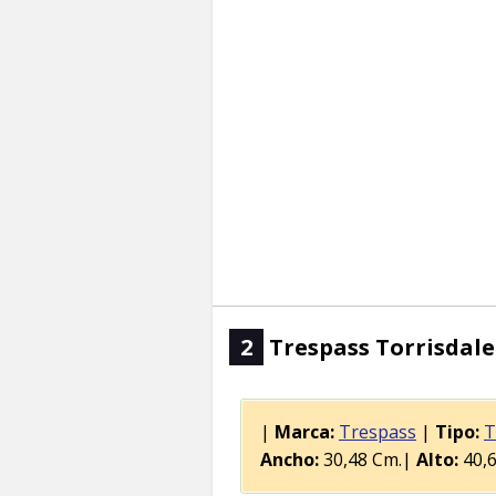
2
Trespass Torrisdale
|
Marca:
Trespass
|
Tipo:
T
Ancho:
30,48 Cm.|
Alto:
40,6