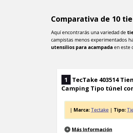
Comparativa de 10 ti
Aquí encontrarás una variedad de
ti
campistas menos experimentados ha
utensilios para acampada
en este 
1
TecTake 403514 Tie
Camping Tipo túnel co
|
Marca:
Tectake
|
Tipo:
Ti
Más Información