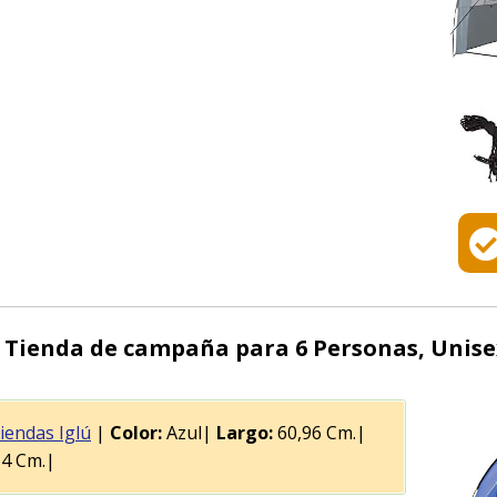
 Tienda de campaña para 6 Personas, Unise
iendas Iglú
|
Color:
Azul|
Largo:
60,96 Cm.|
4 Cm.|