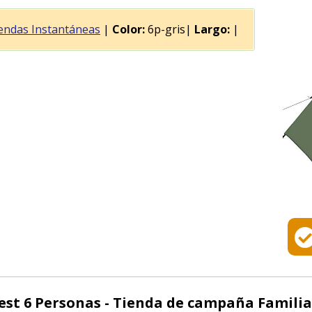
endas Instantáneas
|
Color:
6p-gris|
Largo:
|
 6 Personas - Tienda de campaña Familiar