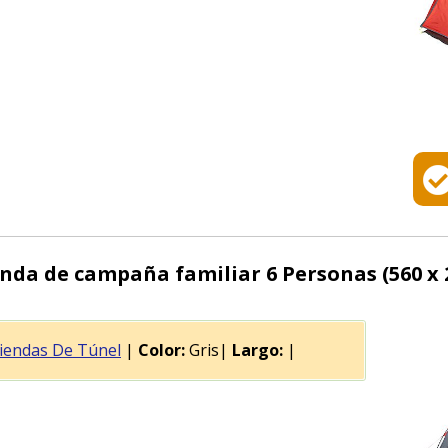
nda de campaña familiar 6 Personas (560 x 2
iendas De Túnel
|
Color:
Gris|
Largo:
|