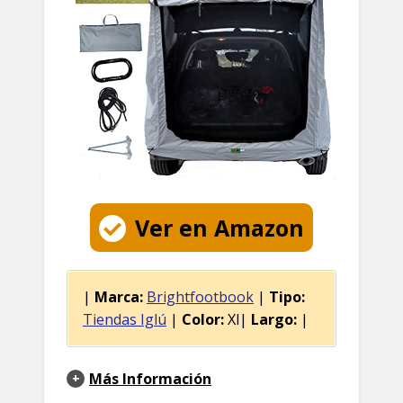
Ver en Amazon
|
Marca:
Brightfootbook
|
Tipo:
Tiendas Iglú
|
Color:
Xl|
Largo:
|
Más Información