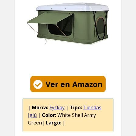
Ver en Amazon
|
Marca:
Fyzkay
|
Tipo:
Tiendas
Iglú
|
Color:
White Shell Army
Green|
Largo:
|