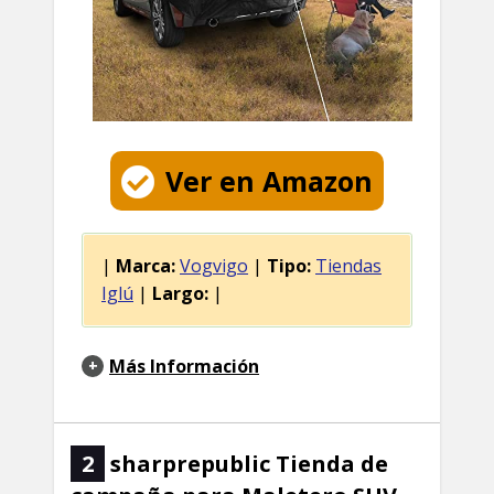
Ver en Amazon
|
Marca:
Vogvigo
|
Tipo:
Tiendas
Iglú
|
Largo:
|
Más Información
2
sharprepublic Tienda de