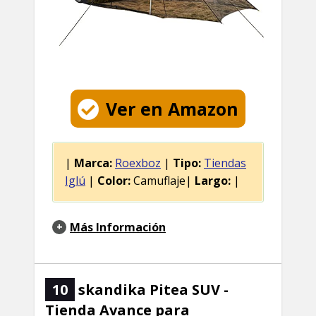
Ver en Amazon
|
Marca:
Roexboz
|
Tipo:
Tiendas
Iglú
|
Color:
Camuflaje|
Largo:
|
Más Información
10
skandika Pitea SUV -
Tienda Avance para