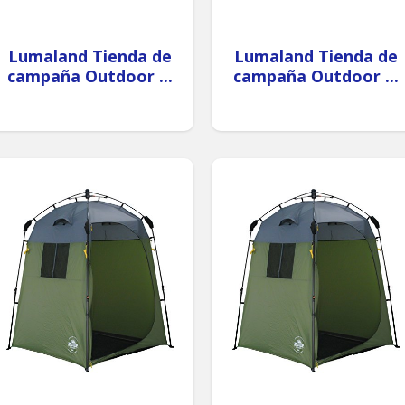
Lumaland Tienda de
Lumaland Tienda de
campaña Outdoor ...
campaña Outdoor ...