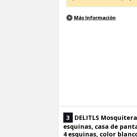
Más Información
3
DELITLS Mosquitera 
esquinas, casa de pant
4 esquinas, color blanc