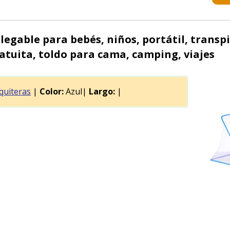
gable para bebés, niños, portátil, transpi
ratuita, toldo para cama, camping, viajes
uiteras
|
Color:
Azul|
Largo:
|