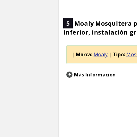
5
Moaly Mosquitera ple
inferior, instalación g
|
Marca:
Moaly
|
Tipo:
Mosq
Más Información