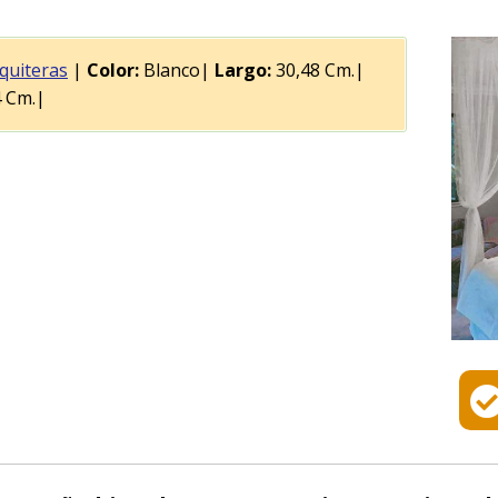
quiteras
|
Color:
Blanco|
Largo:
30,48 Cm.|
 Cm.|