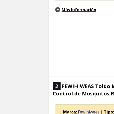
Más Información
2
FEWIHIWEAS Toldo M
Control de Mosquitos 
|
Marca:
Fewihiweas
|
Tipo: