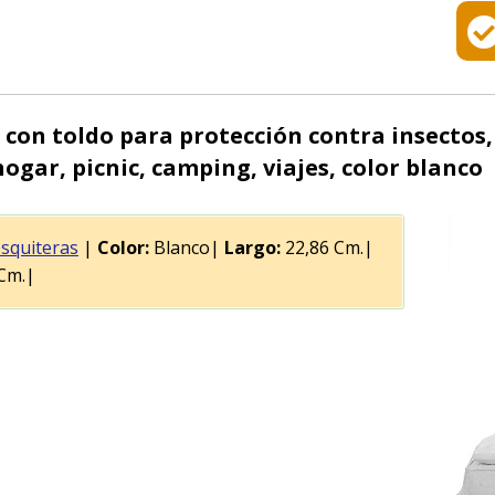
on toldo para protección contra insectos,
gar, picnic, camping, viajes, color blanco
squiteras
|
Color:
Blanco|
Largo:
22,86 Cm.|
Cm.|