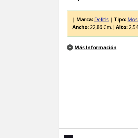
|
Marca:
Delitls
|
Tipo:
Mos
Ancho:
22,86 Cm.|
Alto:
2,54
Más Información